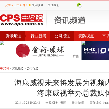
安防人上中安网！
加入收藏
|
关注我们
资讯频道
行业新闻
公司报道
安防视点
市
会议
公告
评选
榜单
中安网
>
资讯频道
>
公司报道
海康威视未来将发展为视频
——海康威视举办总裁媒
2014-10-28 10:20:43
来源:CPS中安网
作者:陈娜
责任编辑: huang