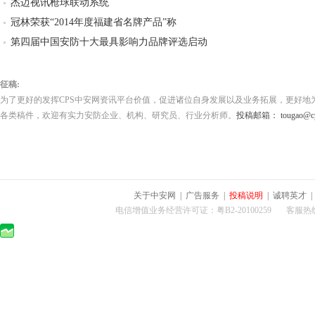
杰迈视讯枪球联动系统
冠林荣获“2014年度福建省名牌产品”称
第四届中国安防十大最具影响力品牌评选启动
征稿:
为了更好的发挥CPS中安网资讯平台价值，促进诸位自身发展以及业务拓展，更好地
各类稿件，欢迎有实力安防企业、机构、研究员、行业分析师。
投稿邮箱： tougao@cps
关于中安网
|
广告服务
|
投稿说明
|
诚聘英才
电信增值业务经营许可证：粤B2-20100259 客服热线：400-0