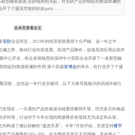
条新型融资渠道;安防电商的兴起，对安防产品营销起到推波助澜的
开了个盛况空前的狂欢party……
在本页查看全文
多
安防
企业而言，2013年的经济形势显得十分严峻。这一年之中，
狂澜之势，推动行业向前发展。高清产品降价，促使高清应用以前所
交易中心开业，给众多闹钱荒的深圳中小安防企业开辟了一条新型融
营销起到推波助澜的作用;第十四届
安博会
的举办，给行业开了个盛
展历程，总结这一年行业关键词，以下大家耳熟能详的词或许能引
至现在，一旦遇到产品价格波动就显得脆弱不堪。经历多次价格战
经济环境，行业对于今年出现的两拨降价表现得尤为淡定和从容。
构成了难以拆解的“递进关系”。今年7月份开始，安居宝对
楼宇
线产品将降价10%-20%。此次降价安居宝主旨明确，意在抢占二