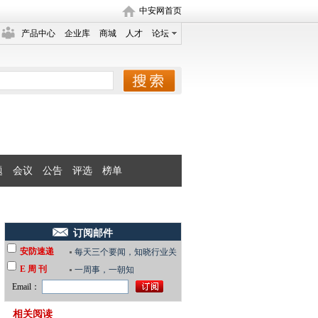
中安网首页
产品中心
企业库
商城
人才
论坛
题
会议
公告
评选
榜单
订阅邮件
安防速递
每天三个要闻，知晓行业关
E 周 刊
键
一周事，一朝知
Email：
相关阅读