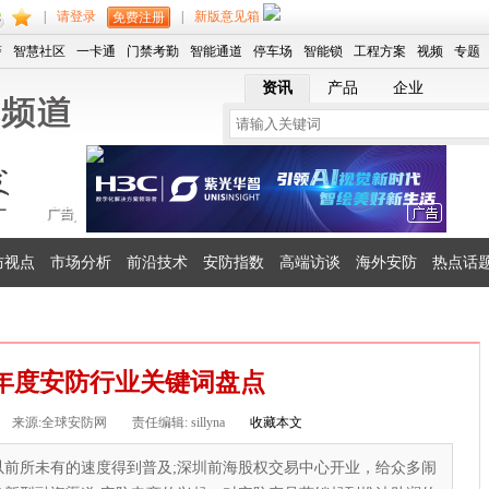
|
请登录
|
新版意见箱
免费注册
警
智慧社区
一卡通
门禁考勤
智能通道
停车场
智能锁
工程方案
视频
专题
资讯
产品
企业
防视点
市场分析
前沿技术
安防指数
高端访谈
海外安防
热点话
13年度安防行业关键词盘点
来源:全球安防网
责任编辑: sillyna
收藏本文
以前所未有的速度得到普及;深圳前海股权交易中心开业，给众多闹