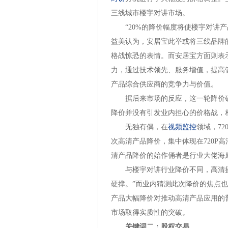
三线城市楼宇对讲市场。
“20%的降价幅度将使楼宇对讲产
益美认为，安居宝此举或将三线品牌
格战惊恐的表情。而安居宝方面则表
力，通过技术领先、服务增值，提高
产品综合供应商的竞争力与价值。
据后来市场的反应，这一轮降价确
降价并没有引发业内担心的价格战，
无独有偶，在
视频监控
领域，720
次高清产品降价，集中体现在720P高
清产品降价的始作俑者是行业大佬海
与楼宇对讲行业降价不同，高清摄
硬撑。”而业内猜测此次降价的焦点
产品大幅降价对推动高清产品应用的
市场取得实质性的突破。
关键词二：股权交易