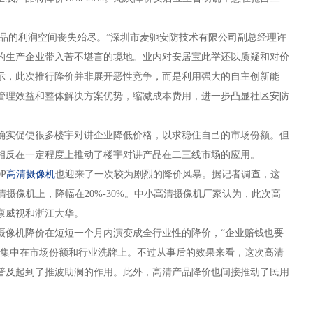
品的利润空间丧失殆尽。”深圳市麦驰安防技术有限公司副总经理许
的生产企业带入苦不堪言的境地。业内对安居宝此举还以质疑和对价
示，此次推行降价并非展开恶性竞争，而是利用强大的自主创新能
管理效益和整体解决方案优势，缩减成本费用，进一步凸显社区安防
实促使很多楼宇对讲企业降低价格，以求稳住自己的市场份额。但
相反在一定程度上推动了楼宇对讲产品在二三线市场的应用。
P
高清摄像机
也迎来了一次较为剧烈的降价风暴。据记者调查，这
清摄像机上，降幅在20%-30%。中小高清摄像机厂家认为，此次高
康威视和浙江大华。
像机降价在短短一个月内演变成全行业性的降价，“企业赔钱也要
也集中在市场份额和行业洗牌上。不过从事后的效果来看，这次高清
普及起到了推波助澜的作用。此外，高清产品降价也间接推动了民用