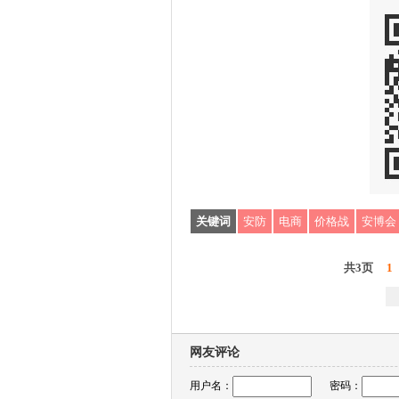
关键词
安防
电商
价格战
安博会
共3页
1
网友评论
用户名：
密码：