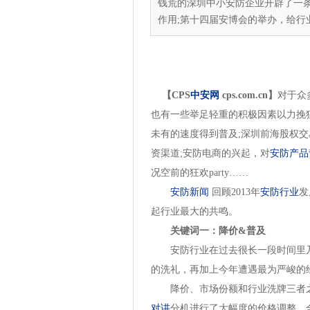
钱荒的深圳中小安防企业开辟了一
作用;第十四届安博会的举办，给行业
【CPS
中安网
cps.com.cn】
对于众
也有一些举足轻重的积极因素以力挽
未有的速度得到普及;深圳前海股权
资渠道;安防电商的兴起，对
安防产品
况空前的狂欢party……
安防新闻
回顾2013年
安防行业
发
起行业最大的共鸣。
关键词一：降价&普及
安防行业在过去很长一段时间里乃
的洗礼，再加上今年遭遇最为严峻的
降价、市场份额和行业洗牌三者之间
对讲
分机进行了大幅度的价格调整。全