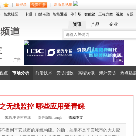
|
请登录
|
新版意见箱
免费注册
警
智慧社区
一卡通
门禁考勤
智能通道
停车场
智能锁
工程方案
视频
专题
资讯
产品
企业
视点
市场分析
前沿技术
安防指数
高端访谈
海外安防
热点话
之无线监控 哪些应用受青睐
来源:中关村在线
责任编辑: xuqh
收藏本文
能不提到平安城市的系统构建。的确，如果不是平安城市的大力应