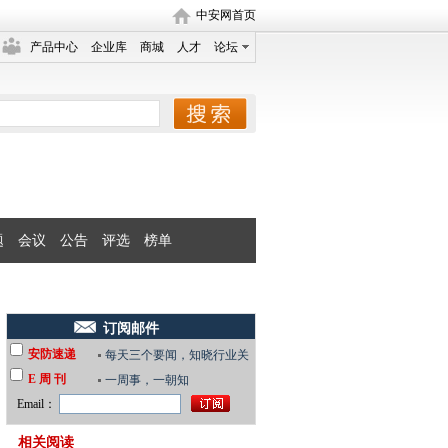
中安网首页
产品中心
企业库
商城
人才
论坛
题
会议
公告
评选
榜单
订阅邮件
安防速递
每天三个要闻，知晓行业关
E 周 刊
键
一周事，一朝知
Email：
相关阅读