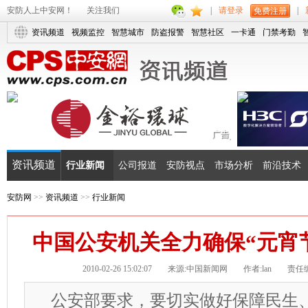
安防人上中安网！
关注我们
|
请登录
|
免费注册
资讯频道
视频监控
智慧城市
防盗报警
智慧社区
一卡通
门禁考勤
资讯频道
行业新闻
公司报道
安防视点
市场分析
前沿技术
安防网
>>
资讯频道
>>
行业新闻
中国公安机关全力确保“元宵节
2010-02-26 15:02:07
来源:中国新闻网
作者:lan
责任编辑
公安部要求，要切实做好保障民生